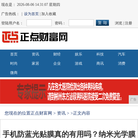
现在是：
2026-08-06 14:31:07 星期四
广告热线： |
设为首页
| 加入收藏
登陆用户名：
密码：
浏览
|
注册
首页
资讯
财经
娱乐
科技
汽车
时尚
家居
企业
游戏
商讯
消费
微商
广告
您现在的位置
正点财富网
>
资讯
> >正文内容
手机防蓝光贴膜真的有用吗？纳米光学膜