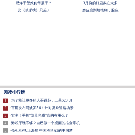
易烊千玺效仿华晨宇？
3月份的好剧实在太多
比《琅琊榜》只差0.
磨皮磨到脸模糊，脸色
阅读排行榜
1
·
为了能让更多的人买得起，三星S20 Ul
2
·
百度发布阿波罗5.0！针对复杂道路场景
3
·
实测！手机“防蓝光膜”真的有用么？
4
·
游戏厅玩不够？自己做一个桌面的推金币机
5
·
亮相MWC上海展 中国移动A3的中国梦