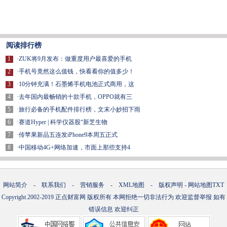
阅读排行榜
1
·
ZUK将9月发布：做重度用户最喜爱的手机
2
·
手机号竟然这么值钱，快看看你的值多少！
3
·
10分钟充满！石墨烯手机电池正式商用，这
4
·
去年国内最畅销的十款手机，OPPO就有三
5
·
旅行必备的手机配件排行榜，文末小妙招下雨
6
·
赛道Hyper | 科学仪器股“新芝生物
7
·
传苹果新品五连发iPhone9本周五正式
8
·
中国移动4G+网络加速，市面上那些支持4
网站简介
-
联系我们
-
营销服务
-
XML地图
-
版权声明
-
网站地图
TXT
Copyright.2002-2019
正点财富网
版权所有 本网拒绝一切非法行为 欢迎监督举报 如有
错误信息 欢迎纠正