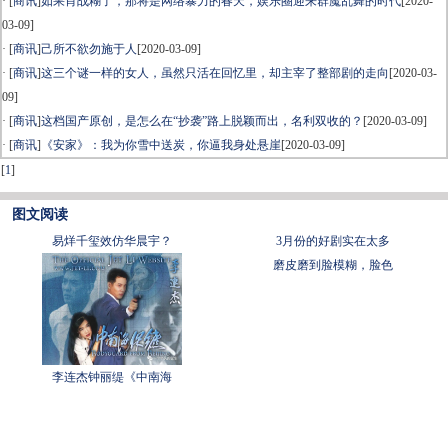
· [
商讯
]
如果肖战糊了，那将是网络暴力的春天，娱乐圈迎来群魔乱舞的时代
[2020-
03-09]
· [
商讯
]
己所不欲勿施于人
[2020-03-09]
· [
商讯
]
这三个谜一样的女人，虽然只活在回忆里，却主宰了整部剧的走向
[2020-03-
09]
· [
商讯
]
这档国产原创，是怎么在“抄袭”路上脱颖而出，名利双收的？
[2020-03-09]
· [
商讯
]
《安家》：我为你雪中送炭，你逼我身处悬崖
[2020-03-09]
[
1
]
图文阅读
易烊千玺效仿华晨宇？
3月份的好剧实在太多
磨皮磨到脸模糊，脸色
李连杰钟丽缇《中南海