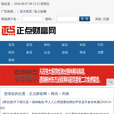
现在是：
2026-08-07 08:13:12 星期五
广告热线： |
设为首页
| 加入收藏
登陆用户名：
密码：
浏览
|
注册
首页
资讯
财经
娱乐
科技
汽车
时尚
家居
企业
游戏
商讯
消费
微商
广告
您现在的位置：
正点财富网
>
商讯
> 列表
· [
商讯
]
歌手下期又是一场神曲战 声入人心男团重组携好声音选手参加奇袭
[2020-03-
09]