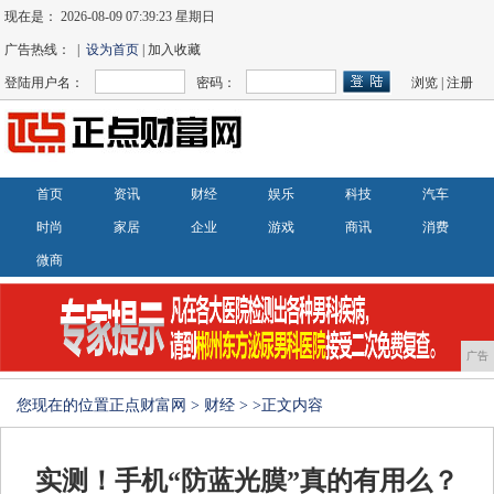
现在是：
2026-08-09 07:39:24 星期日
广告热线： |
设为首页
| 加入收藏
登陆用户名：
密码：
浏览
|
注册
首页
资讯
财经
娱乐
科技
汽车
时尚
家居
企业
游戏
商讯
消费
微商
广告
您现在的位置
正点财富网
>
财经
> >正文内容
实测！手机“防蓝光膜”真的有用么？