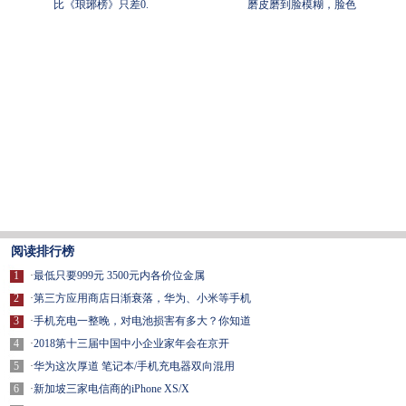
比《琅琊榜》只差0.
磨皮磨到脸模糊，脸色
阅读排行榜
1
·
最低只要999元 3500元内各价位金属
2
·
第三方应用商店日渐衰落，华为、小米等手机
3
·
手机充电一整晚，对电池损害有多大？你知道
4
·
2018第十三届中国中小企业家年会在京开
5
·
华为这次厚道 笔记本/手机充电器双向混用
6
·
新加坡三家电信商的iPhone XS/X