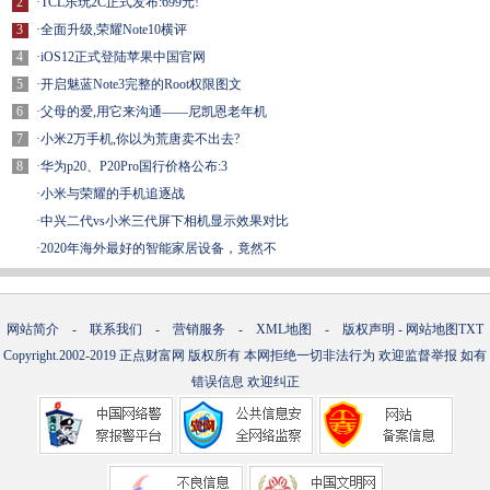
2
·
TCL乐玩2C正式发布:699元!
3
·
全面升级,荣耀Note10横评
4
·
iOS12正式登陆苹果中国官网
5
·
开启魅蓝Note3完整的Root权限图文
6
·
父母的爱,用它来沟通——尼凯恩老年机
7
·
小米2万手机,你以为荒唐卖不出去?
8
·
华为p20、P20Pro国行价格公布:3
·
小米与荣耀的手机追逐战
·
中兴二代vs小米三代屏下相机显示效果对比
·
2020年海外最好的智能家居设备，竟然不
网站简介
-
联系我们
-
营销服务
-
XML地图
-
版权声明
-
网站地图
TXT
Copyright.2002-2019
正点财富网
版权所有 本网拒绝一切非法行为 欢迎监督举报 如有
错误信息 欢迎纠正