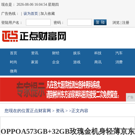
现在是：
2026-08-06 16:04:54 星期四
广告热线： |
设为首页
| 加入收藏
登陆用户名：
密码：
浏览
|
注册
首页
资讯
财经
娱乐
科技
汽车
时尚
家居
企业
游戏
商讯
消费
微商
广告
您现在的位置
正点财富网
>
资讯
> >正文内容
OPPOA573GB+32GB玫瑰金机身轻薄京东