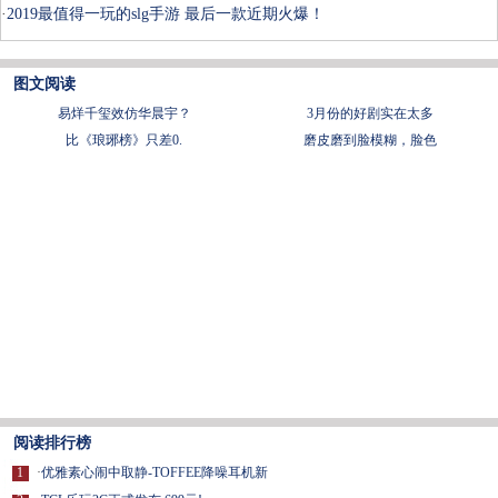
·
2019最值得一玩的slg手游 最后一款近期火爆！
图文阅读
易烊千玺效仿华晨宇？
3月份的好剧实在太多
比《琅琊榜》只差0.
磨皮磨到脸模糊，脸色
阅读排行榜
1
·
优雅素心闹中取静-TOFFEE降噪耳机新