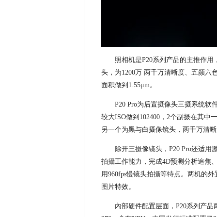
照相机是P20系列产品的主推作用，
头，为1200万 两千万清晰度、五颜六色
面积做到1.55μm。
P20 Pro为后置摄像头三摄系统软
较大ISO做到102400，2个副摄在
另一个为黑与白摄像镜头，两千万清晰
除开三摄像镜头，P20 Pro还适用
拍攝工作能力，完成4D预测分析追焦
用960fps慢镜头拍攝等特点。两机的
图片特效。
內部硬件配置层面，P20系列产