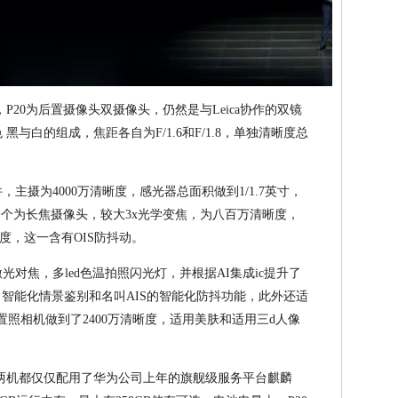
P20为后置摄像头双摄像头，仍然是与Leica协作的双镜
 黑与白的组成，焦距各自为F/1.6和F/1.8，单独清晰度总
件，主摄为4000万清晰度，感光器总面积做到1/1.7英寸，
其中一个为长焦摄像头，较大3x光学变焦，为八百万清晰度，
度，这一含有OIS防抖动。
激光对焦，多led色温拍照闪光灯，并根据AI集成ic提升了
、智能化情景鉴别和名叫AIS的智能化防抖功能，此外还适
外置照相机做到了2400万清晰度，适用美肤和适用三d人像
品两机都仅仅配用了华为公司上年的旗舰级服务平台麒麟