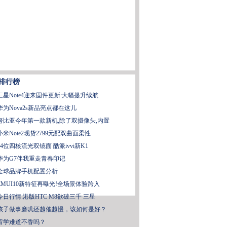
排行榜
三星Note4迎来固件更新:大幅提升续航
华为Nova2s新品亮点都在这儿
努比亚今年第一款新机,除了双摄像头,内置
小米Note2现货2799元配双曲面柔性
64位四核流光双镜面 酷派ivvi新K1
华为G7伴我重走青春印记
全球品牌手机配置分析
EMUI10新特征再曝光!全场景体验跨入
今日行情:港版HTC M8欲破三千 三星
孩子做事磨叽还越催越慢，该如何是好？
留学难道不香吗？