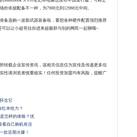
ateBook X Pro笔记本电脑也发布中国发行版，号称之
依据配备不一样，为7988元到12988元中间。
准备选购一波新武器装备啦，要想各种硬件配置强烈推荐
），还可以让小超哥拉你进来超极群与别的网民一起聊哦~
所转载企业宣传资讯，该相关信息仅为宣传及传递更多信
实性请浏览者慎重核实！任何投资加盟均有风险，提醒广
没人怀念它
靠红米给力？
手机是怎样的体验？优
出，看看自己购机有没
最后一款近期火爆！