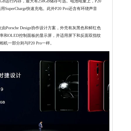
GB运行内存，最大有258GB储存可选。电池电量上，P20
均适用SuperCharge快速充电。此外P20 Pro还含有环绕声音
由Porsche Design协作设计方案，外壳有灰黑色和鲜红色
幕分辨率和OLED控制面板的显示屏，并适用屏下和反面双指纹
一部分则与P20 Pro一样。