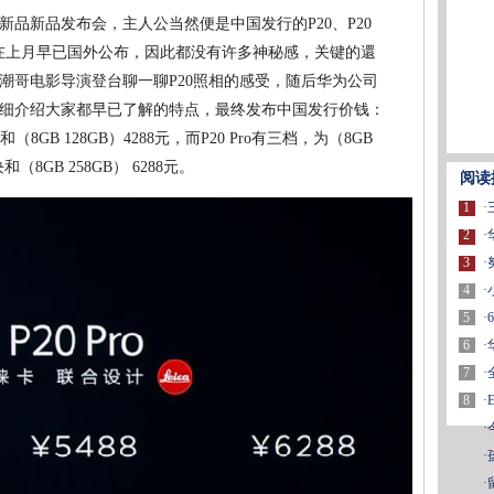
品新品发布会，主人公当然便是中国发行的P20、P20
机在上月早已国外公布，因此都没有许多神秘感，关键的還
潮哥电影导演登台聊一聊P20照相的感受，随后华为公司
细介绍大家都早已了解的特点，最终发布中国发行价钱：
和（8GB 128GB）4288元，而P20 Pro有三档，为（8GB
块和（8GB 258GB） 6288元。
阅读
1
·
2
·
3
·
4
·
5
·
6
·
7
·
8
·
·
·
·