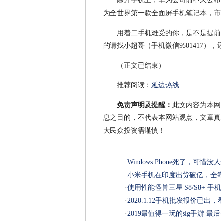
除开手机上，华为公司前不久公布的M
为全世界第一款全面屏手机笔记本，市场价
用着二手机难受的你，是不是提前
的请找小超哥（手机微信9501417
（正文已结束）
推荐阅读：
延边热线
免责声明及提醒：
此文内容为本网
息之目的，不代表本网站观点，文章真
大民众投资需谨慎！
·
Windows Phone死了，可惜
·
小米手机在印度出货破亿，全
·
使用性能怪兽三星 S8/S8+ 
·
2020.1.12手机批发报价已
·
2019最值得一玩的slg手游 