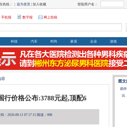
告热线： |
设为首页
| 加入收藏
登陆用户名：
手机报
数字报
网上投稿
科技
汽车
时尚
家居
企业
游戏
内容
图文
易烊
比
o国行价格公布:3788元起,顶配6
2020-09-11 07:17:15
阅读：998