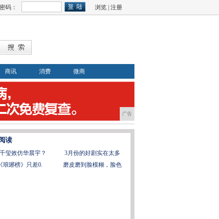
密码：
浏览
|
注册
商讯
消费
微商
广告
阅读
千玺效仿华晨宇？
3月份的好剧实在太多
《琅琊榜》只差0.
磨皮磨到脸模糊，脸色