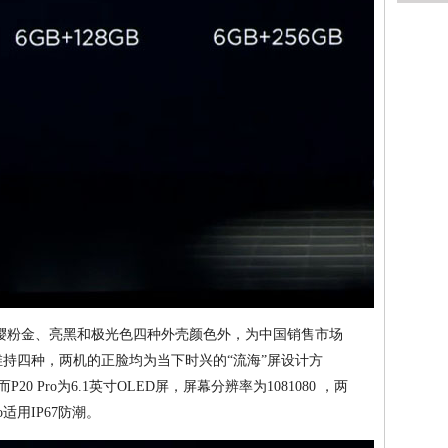
、樱粉金、亮黑和极光色四种外壳颜色外，为中国销售市场
则维持四种，两机的正脸均为当下时兴的“流海”屏设计方
20 Pro为6.1英寸OLED屏，屏幕分辨率为1081080 ，两
适用IP67防潮。