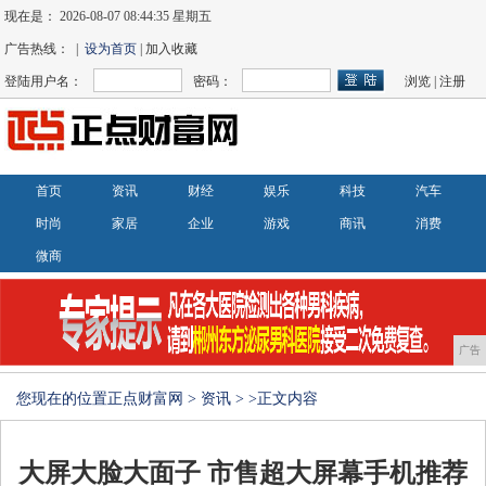
现在是：
2026-08-07 08:44:36 星期五
广告热线： |
设为首页
| 加入收藏
登陆用户名：
密码：
浏览
|
注册
首页
资讯
财经
娱乐
科技
汽车
时尚
家居
企业
游戏
商讯
消费
微商
广告
您现在的位置
正点财富网
>
资讯
> >正文内容
大屏大脸大面子 市售超大屏幕手机推荐