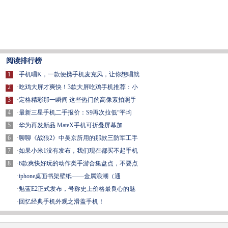
阅读排行榜
1
·
手机唱K，一款便携手机麦克风，让你想唱就
2
·
吃鸡大屏才爽快！3款大屏吃鸡手机推荐：小
3
·
定格精彩那一瞬间 这些热门的高像素拍照手
4
·
最新三星手机二手报价：S9再次拉低“平均
5
·
华为再发新品 MateX手机可折叠屏幕加
6
·
聊聊《战狼2》中吴京所用的那款三防军工手
7
·
如果小米1没有发布，我们现在都买不起手机
8
·
6款爽快好玩的动作类手游合集盘点，不要点
·
iphone桌面书架壁纸——金属浪潮（通
·
魅蓝E2正式发布，号称史上价格最良心的魅
·
回忆经典手机外观之滑盖手机！