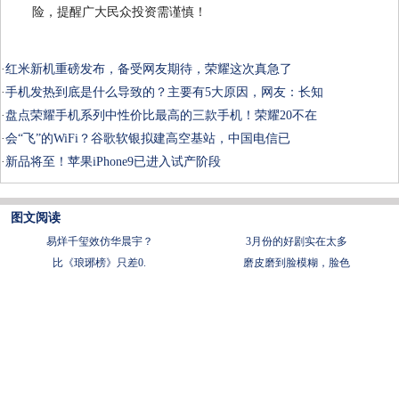
险，提醒广大民众投资需谨慎！
·
红米新机重磅发布，备受网友期待，荣耀这次真急了
·
手机发热到底是什么导致的？主要有5大原因，网友：长知
·
盘点荣耀手机系列中性价比最高的三款手机！荣耀20不在
·
会“飞”的WiFi？谷歌软银拟建高空基站，中国电信已
·
新品将至！苹果iPhone9已进入试产阶段
图文阅读
易烊千玺效仿华晨宇？
3月份的好剧实在太多
比《琅琊榜》只差0.
磨皮磨到脸模糊，脸色