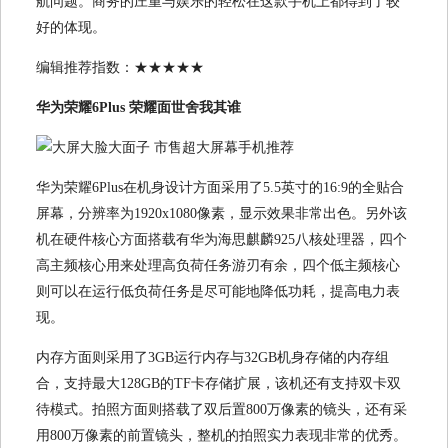
航问题。商务的庄重与娱乐的轻松在这款手机上都得到了较
好的体现。
编辑推荐指数：★★★★★
华为荣耀6Plus 荣耀面世舍我其谁
华为荣耀6Plus在机身设计方面采用了5.5英寸的16:9的全贴合
屏幕，分辨率为1920x1080像素，显示效果非常出色。另外该
机在硬件核心方面搭载有华为海思麒麟925八核处理器，四个
高主频核心用来处理高负荷任务游刃有余，四个低主频核心
则可以在运行低负荷任务是尽可能地降低功耗，提高电力表
现。
内存方面则采用了3GB运行内存与32GB机身存储的内存组
合，支持最大128GB的TF卡存储扩展，该机还有支持双卡双
待模式。拍照方面则搭载了双后置800万像素的镜头，还有采
用800万像素的前置镜头，整机的拍照实力表现非常的优秀。