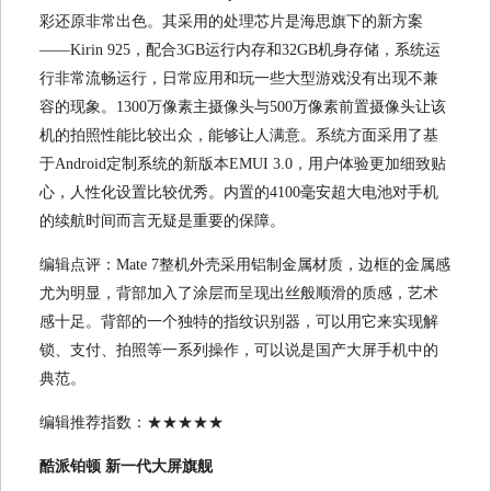
彩还原非常出色。其采用的处理芯片是海思旗下的新方案
——Kirin 925，配合3GB运行内存和32GB机身存储，系统运
行非常流畅运行，日常应用和玩一些大型游戏没有出现不兼
容的现象。1300万像素主摄像头与500万像素前置摄像头让该
机的拍照性能比较出众，能够让人满意。系统方面采用了基
于Android定制系统的新版本EMUI 3.0，用户体验更加细致贴
心，人性化设置比较优秀。内置的4100毫安超大电池对手机
的续航时间而言无疑是重要的保障。
编辑点评：Mate 7整机外壳采用铝制金属材质，边框的金属感
尤为明显，背部加入了涂层而呈现出丝般顺滑的质感，艺术
感十足。背部的一个独特的指纹识别器，可以用它来实现解
锁、支付、拍照等一系列操作，可以说是国产大屏手机中的
典范。
编辑推荐指数：★★★★★
酷派铂顿 新一代大屏旗舰