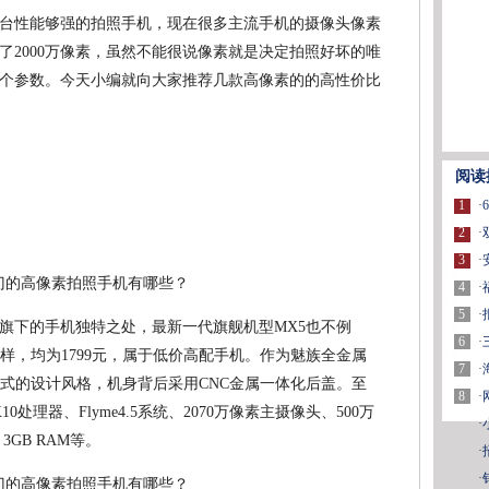
台性能够强的拍照手机，现在很多主流手机的摄像头像素
过了2000万像素，虽然不能很说像素就是决定拍照好坏的唯
个参数。今天小编就向大家推荐几款高像素的的高性价比
阅读
1
·
2
·
3
·
4
·
5
·
旗下的手机独特之处，最新一代旗舰机型MX5也不例
6
·
样，均为1799元，属于低价高配手机。作为魅族全金属
7
·
族式的设计风格，机身背后采用CNC金属一体化后盖。至
8
·
0处理器、Flyme4.5系统、2070万像素主摄像头、500万
·
GB RAM等。
·
·