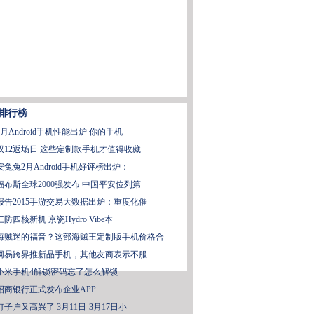
排行榜
6月Android手机性能出炉 你的手机
双12返场日 这些定制款手机才值得收藏
安兔兔2月Android手机好评榜出炉：
福布斯全球2000强发布 中国平安位列第
报告2015手游交易大数据出炉：重度化催
三防四核新机 京瓷Hydro Vibe本
海贼迷的福音？这部海贼王定制版手机价格合
网易跨界推新品手机，其他友商表示不服
小米手机4解锁密码忘了怎么解锁
招商银行正式发布企业APP
钉子户又高兴了 3月11日-3月17日小