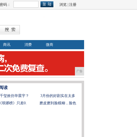
密码：
浏览
|
注册
商讯
消费
微商
广告
阅读
千玺效仿华晨宇？
3月份的好剧实在太多
《琅琊榜》只差0.
磨皮磨到脸模糊，脸色