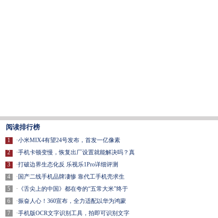
阅读排行榜
1
·
小米MIX4有望24号发布，首发一亿像素
2
·
手机卡顿变慢，恢复出厂设置就能解决吗？真
3
·
打破边界生态化反 乐视乐1Pro详细评测
4
·
国产二线手机品牌凄惨 靠代工手机壳求生
5
·
《舌尖上的中国》都在夸的“五常大米”终于
6
·
振奋人心！360宣布，全力适配以华为鸿蒙
7
·
手机版OCR文字识别工具，拍即可识别文字