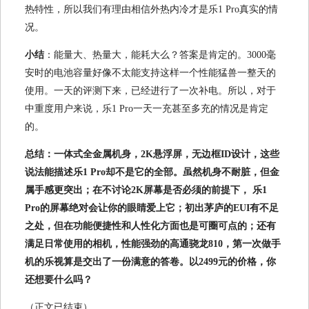
热特性，所以我们有理由相信外热内冷才是乐1 Pro真实的情
况。
小结
：能量大、热量大，能耗大么？答案是肯定的。3000毫
安时的电池容量好像不太能支持这样一个性能猛兽一整天的
使用。一天的评测下来，已经进行了一次补电。所以，对于
中重度用户来说，乐1 Pro一天一充甚至多充的情况是肯定
的。
总结：一体式全金属机身，2K悬浮屏，无边框ID设计，这些
说法能描述乐1 Pro却不是它的全部。虽然机身不耐脏，但金
属手感更突出；在不讨论2K屏幕是否必须的前提下， 乐1
Pro的屏幕绝对会让你的眼睛爱上它；初出茅庐的EUI有不足
之处，但在功能便捷性和人性化方面也是可圈可点的；还有
满足日常使用的相机，性能强劲的高通骁龙810，第一次做手
机的乐视算是交出了一份满意的答卷。以2499元的价格，你
还想要什么吗？
（正文已结束）