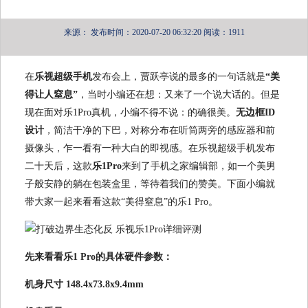
来源：
发布时间：2020-07-20 06:32:20
阅读：1911
在
乐视超级手机
发布会上，贾跃亭说的最多的一句话就是
“美
得让人窒息”
，当时小编还在想：又来了一个说大话的。但是
现在面对乐1Pro真机，小编不得不说：的确很美。
无边框ID
设计
，简洁干净的下巴，对称分布在听筒两旁的感应器和前
摄像头，乍一看有一种大白的即视感。在乐视超级手机发布
二十天后，这款
乐1Pro
来到了手机之家编辑部，如一个美男
子般安静的躺在包装盒里，等待着我们的赞美。下面小编就
带大家一起来看看这款“美得窒息”的乐1 Pro。
先来看看乐1 Pro的具体硬件参数：
机身尺寸 148.4x73.8x9.4mm