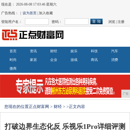
现在是：
2026-08-08 17:03:47 星期六
广告热线： |
设为首页
| 加入收藏
登陆用户名：
密码：
浏览
|
注册
首页
资讯
财经
娱乐
科技
汽车
时尚
家居
企业
游戏
商讯
消费
微商
广告
您现在的位置
正点财富网
>
财经
> >正文内容
打破边界生态化反 乐视乐1Pro详细评测