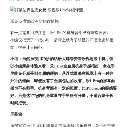
乐1Pro 背部没有防指纹措施
有一点需要用户注意，乐1 Pro的机身背部没有防指纹设计，
小编仅把玩了个把小时，后背上就有了明显的汗渍痕迹和指
纹，很是让人闹心。
小结：虽然乐视用巧妙的话语大肆夸赞着乐视超级手机，但
以小编亲身体验来看，乐1 Pro全金属机身手感很好，拿在手
里能充分感受到金属的硬朗；悬浮式屏幕在视觉上有一种往
外冲的倾向，即使没有了金属包边的收缩，乐1 Pro的屏幕面
板也不会割手。机身背部有一定的弧度，比iPhone5s的握感要
好。只是这177g的机身重量在手里很有分量，不适合妹子长
时间把玩。
屏幕篇
乐视宣称乐1 Pro采用夏普定制版奢华2K乐彩屏，为手机带来