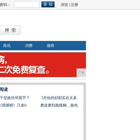
密码：
浏览
|
注册
商讯
消费
微商
广告
阅读
千玺效仿华晨宇？
3月份的好剧实在太多
《琅琊榜》只差0.
磨皮磨到脸模糊，脸色