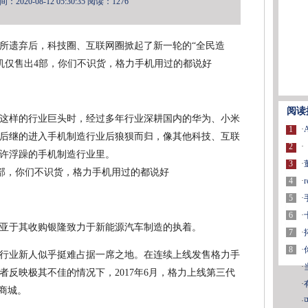
2020-08-12 05:30:35
阅读：1276
所遗弃后，科技圈、互联网圈掀起了新一轮的“全民造
阅读
这样的行业巨头时，经过多年行业深耕国内的华为、小米
1
·
后继的进入手机制造行业后狼狈而归，像其他科技、互联
2
·
许浮躁的手机制造行业里。
3
·
4
·
5
·
6
·
亚于其收购银隆致力于新能源汽车制造的执着。
7
·
8
·
行业新人似乎挺难占据一席之地。在连续上线发售格力手
·
反映极其不佳的情况下，2017年6月，格力上线第三代
·
商城。
·