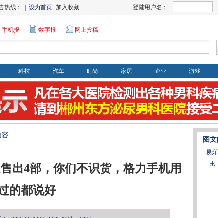
告热线： |
设为首页
| 加入收藏
登陆用户名：
手机报
数字报
网上投稿
科技
汽车
时尚
家居
企业
游戏
内容
图文
易烊
比
售出4部，你们不识货，格力手机用
过的都说好