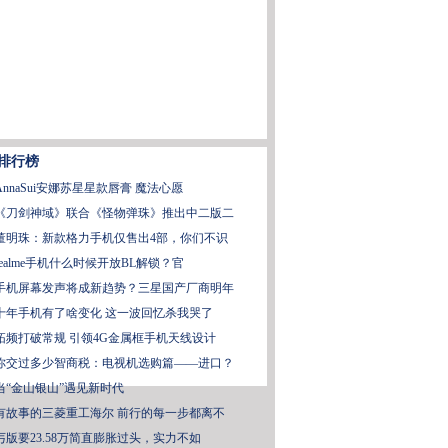
排行榜
AnnaSui安娜苏星星款唇膏 魔法心愿
《刀剑神域》联合《怪物弹珠》推出中二版二
董明珠：新款格力手机仅售出4部，你们不识
realme手机什么时候开放BL解锁？官
手机屏幕发声将成新趋势？三星国产厂商明年
十年手机有了啥变化 这一波回忆杀我哭了
拓频打破常规 引领4G金属框手机天线设计
你交过多少智商税：电视机选购篇——进口？
当“金山银山”遇见新时代
有故事的三菱重工海尔 前行的每一步都离不
丐版要23.58万简直膨胀过头，实力不如