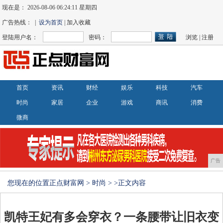
现在是：
2026-08-06 06:24:12 星期四
广告热线： |
设为首页
| 加入收藏
登陆用户名：
密码：
浏览
|
注册
首页
资讯
财经
娱乐
科技
汽车
时尚
家居
企业
游戏
商讯
消费
微商
广告
您现在的位置
正点财富网
>
时尚
> >正文内容
凯特王妃有多会穿衣？一条腰带让旧衣变