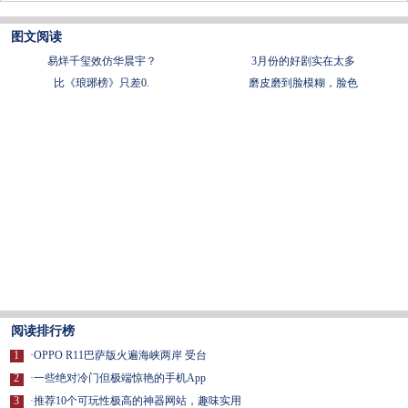
图文阅读
易烊千玺效仿华晨宇？
3月份的好剧实在太多
比《琅琊榜》只差0.
磨皮磨到脸模糊，脸色
阅读排行榜
1
·
OPPO R11巴萨版火遍海峡两岸 受台
2
·
一些绝对冷门但极端惊艳的手机App
3
·
推荐10个可玩性极高的神器网站，趣味实用