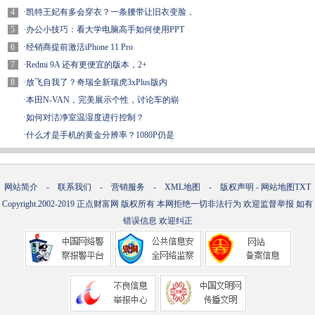
4
·
凯特王妃有多会穿衣？一条腰带让旧衣变脸，
5
·
办公小技巧：看大学电脑高手如何使用PPT
6
·
经销商提前激活iPhone 11 Pro
7
·
Redmi 9A 还有更便宜的版本，2+
8
·
放飞自我了？奇瑞全新瑞虎3xPlus版内
·
本田N-VAN，完美展示个性，讨论车的崭
·
如何对洁净室温湿度进行控制？
·
什么才是手机的黄金分辨率？1080P仍是
网站简介
-
联系我们
-
营销服务
-
XML地图
-
版权声明
-
网站地图
TXT
Copyright.2002-2019
正点财富网
版权所有 本网拒绝一切非法行为 欢迎监督举报 如有
错误信息 欢迎纠正