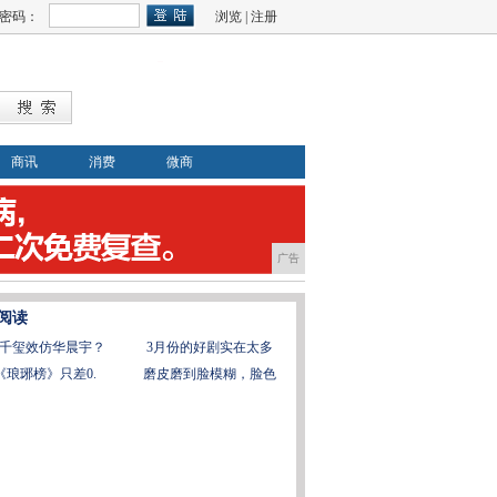
密码：
浏览
|
注册
商讯
消费
微商
广告
阅读
千玺效仿华晨宇？
3月份的好剧实在太多
《琅琊榜》只差0.
磨皮磨到脸模糊，脸色