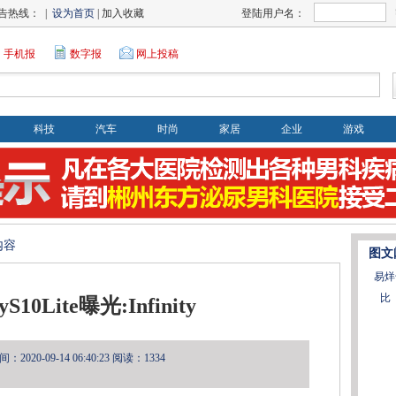
告热线： |
设为首页
| 加入收藏
登陆用户名：
手机报
数字报
网上投稿
科技
汽车
时尚
家居
企业
游戏
内容
图文
易烊
比
S10Lite曝光:Infinity
2020-09-14 06:40:23
阅读：1334