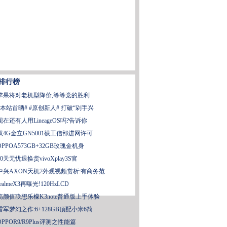
排行榜
苹果将对老机型降价,等等党的胜利
#本站首晒# #原创新人# 打破“剁手兴
现在还有人用LineageOS吗?告诉你
双4G金立GN5001获工信部进网许可
OPPOA573GB+32GB玫瑰金机身
30天无忧退换货vivoXplay3S官
中兴AXON天机7外观视频赏析:有商务范
realmeX3再曝光!120HzLCD
高颜值联想乐檬K3note普通版上手体验
雷军梦幻之作:6+128GB顶配小米6简
OPPOR9/R9Plus评测之性能篇