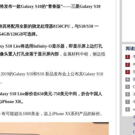
将发布一款Galaxy S10的“青春版”——三星Galaxy S10
其将配用全新的骁龙处理器8150CPU，与S10/S10 一
4GB/128GB可选择。
xy S10 Lite将选用Infinity-O显示器，即显示屏上边打孔
阅读
像头置入打孔坐落于显示屏內部
，金属材料中框，侧边指
1
·
2
·
3
·
9的Galaxy S10和S10 新品发布会上公布其Galaxy S10
4
·
份。
5
·
laxy S10 Lite标价在650美元-750美元中间，折合中国人
6
·
Phone XR。
7
·
8
·
 有可能超出1000美金，追上iPhone XS系列产品的标价。
·
·
·