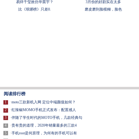
易烊千玺效仿华晨宇？
3月份的好剧实在太多
比《琅琊榜》只差0.
磨皮磨到脸模糊，脸色
阅读排行榜
1
·
moto三款新机入网 定位中端颜值如何？
2
·
红辣椒MOMO手机正式发布：配置感人
3
·
伴随了学生时代的MOTO手机，几款经典勾
4
·
贵有贵的道理，2020年销量最多的三款4
5
·
手机root是何原理，为何有的手机可以有