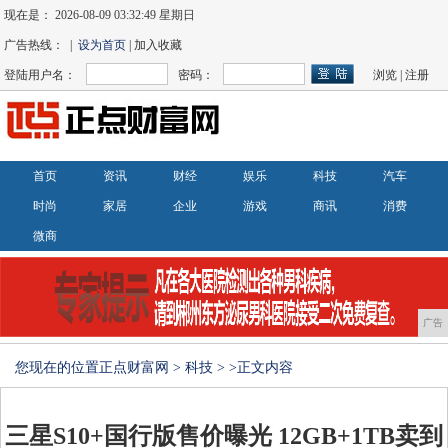
现在是：
2026-08-09 03:32:50 星期日
广告热线： |
设为首页
| 加入收藏
登陆用户名：
密码：
浏览
|
注册
首页
资讯
财经
娱乐
科技
汽车
时尚
家居
企业
游戏
商讯
消费
微商
广告
您现在的位置
正点财富网
>
科技
> >正文内容
三星S10+国行版售价曝光 12GB+1TB卖到