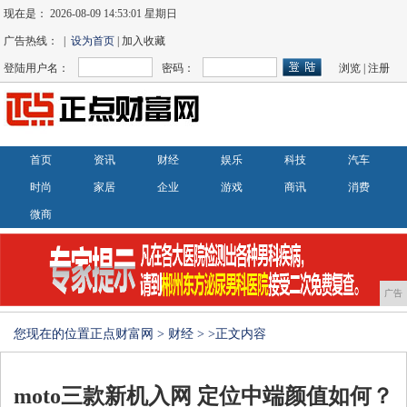
现在是：
2026-08-09 14:53:01 星期日
广告热线： |
设为首页
| 加入收藏
登陆用户名：
密码：
浏览
|
注册
首页
资讯
财经
娱乐
科技
汽车
时尚
家居
企业
游戏
商讯
消费
微商
广告
您现在的位置
正点财富网
>
财经
> >正文内容
moto三款新机入网 定位中端颜值如何？