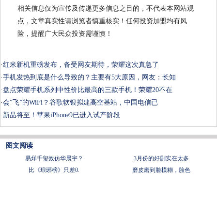
相关信息仅为宣传及传递更多信息之目的，不代表本网站观
点，文章真实性请浏览者慎重核实！任何投资加盟均有风
险，提醒广大民众投资需谨慎！
·
红米新机重磅发布，备受网友期待，荣耀这次真急了
·
手机发热到底是什么导致的？主要有5大原因，网友：长知
·
盘点荣耀手机系列中性价比最高的三款手机！荣耀20不在
·
会“飞”的WiFi？谷歌软银拟建高空基站，中国电信已
·
新品将至！苹果iPhone9已进入试产阶段
图文阅读
易烊千玺效仿华晨宇？
3月份的好剧实在太多
比《琅琊榜》只差0.
磨皮磨到脸模糊，脸色