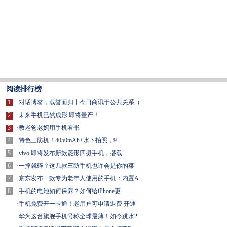
阅读排行榜
1
·
对话博鳌，载誉而归丨今日商讯于公共关系（
2
·
未来手机已然成形 即将量产！
3
·
教老爸老妈用手机看书
4
·
特色三防机！4050mAh+水下拍照，9
5
·
vivo 即将发布新款菱形四摄手机，搭载
6
·
一摔就碎？这几款三防手机也许会是你的菜
7
·
京东发布一款专为老年人使用的手机：内置A
8
·
手机的电池如何保养？如何给iPhone更
·
手机免费开一卡通！老用户可申请退费 开通
·
华为这台旗舰手机号称全球最薄！如今跳水2