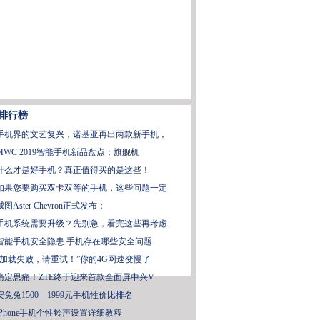
排行榜
手机界的文艺复兴，诺基亚再出两款新手机，
MWC 2019智能手机新品盘点：旗舰机
什么才是好手机？真正值得买的是这些！
如果您要购买双卡双等的手机，这些问题一定
威图Aster Chevron正式发布：
手机系统需要升级？先别急，看完这些再考虑
智能手机安全隐患 手机存在哪些安全问题
“加载失败，请重试！”你的4G网速变慢了
痛定思痛！ZTE终于迎来首款全面屏中兴V
安兔兔1500—1999元手机性价比排名
iPhone手机个性铃声设置详细教程