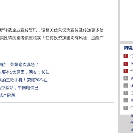
所转载企业宣传资讯，该相关信息仅为宣传及传递更多信
实性请浏览者慎重核实！任何投资加盟均有风险，提醒广
阅读
1
·
2
·
期待，荣耀这次真急了
3
·
主要有5大原因，网友：长知
4
·
的三款手机！荣耀20不在
5
·
建高空基站，中国电信已
6
·
入试产阶段
7
·
8
·
·
·
·