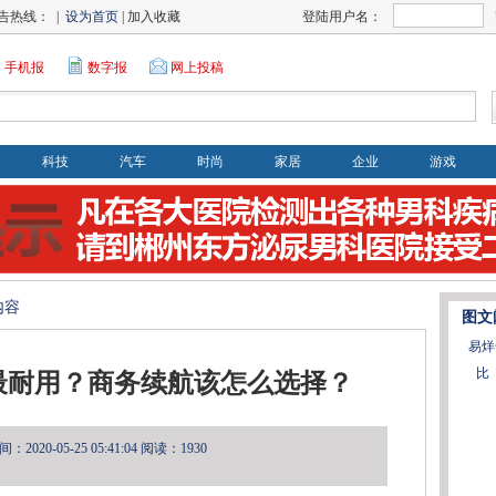
告热线： |
设为首页
| 加入收藏
登陆用户名：
手机报
数字报
网上投稿
科技
汽车
时尚
家居
企业
游戏
内容
图文
易烊
比
最耐用？商务续航该怎么选择？
2020-05-25 05:41:04
阅读：1930