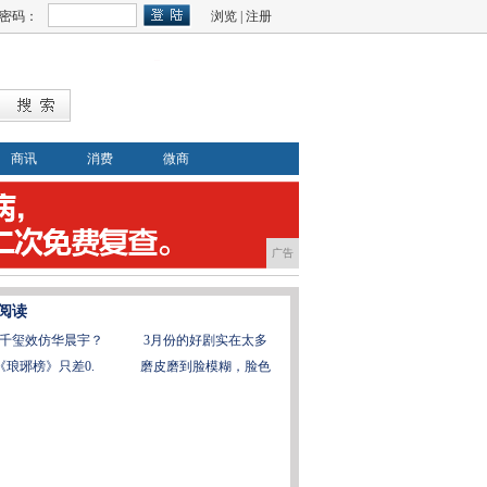
密码：
浏览
|
注册
商讯
消费
微商
广告
阅读
千玺效仿华晨宇？
3月份的好剧实在太多
《琅琊榜》只差0.
磨皮磨到脸模糊，脸色