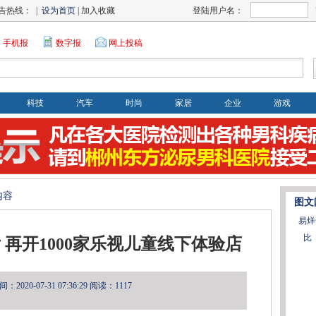
告热线： |
设为首页
| 加入收藏
登陆用户名：
手机报
数字报
网上投稿
科技
汽车
时尚
家居
企业
游戏
内容
图文
易烊
比
后 再开1000家乐视儿童线下体验店
2020-07-31 07:36:29
阅读：1117