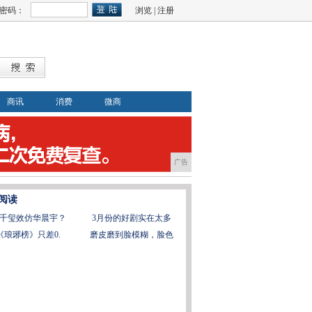
密码：
浏览
|
注册
商讯
消费
微商
广告
阅读
千玺效仿华晨宇？
3月份的好剧实在太多
《琅琊榜》只差0.
磨皮磨到脸模糊，脸色