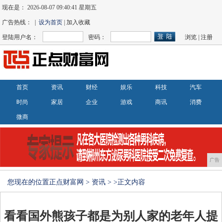
现在是：
2026-08-07 09:40:42 星期五
广告热线： |
设为首页
| 加入收藏
登陆用户名：
密码：
浏览
|
注册
首页
资讯
财经
娱乐
科技
汽车
时尚
家居
企业
游戏
商讯
消费
微商
广告
您现在的位置
正点财富网
>
资讯
> >正文内容
看看国外熊孩子都是为别人家的老年人提