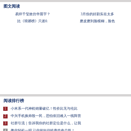
图文阅读
易烊千玺效仿华晨宇？
3月份的好剧实在太多
比《琅琊榜》只差0.
磨皮磨到脸模糊，脸色
阅读排行榜
1
·
小米系一代神机销量破亿！性价比无与伦比
2
·
中兴手机换帅殷一民，恐怕依旧难入一线阵营
3
·
社群引流｜告诉我你的社群定位是什么，让我
4
·
教你轻松一招 让你的短信铃声也有个性！