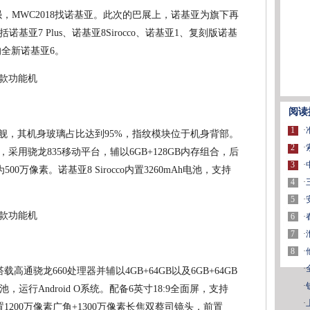
，MWC2018找诺基亚。此次的巴展上，诺基亚为旗下再
亚7 Plus、诺基亚8Sirocco、诺基亚1、复刻版诺基
的全新诺基亚6。
阅读
1
·
面屏旗舰，其机身玻璃占比达到95%，指纹模块位于机身背部。
2
·
屏，采用骁龙835移动平台，辅以6GB+128GB内存组合，后
3
·
500万像素。诺基亚8 Sirocco内置3260mAh电池，支持
4
·
5
·
6
·
7
·
8
·
·
载高通骁龙660处理器并辅以4GB+64GB以及6GB+64GB
·
，运行Android O系统。配备6英寸18:9全面屏，支持
·
。后置1200万像素广角+1300万像素长焦双蔡司镜头，前置