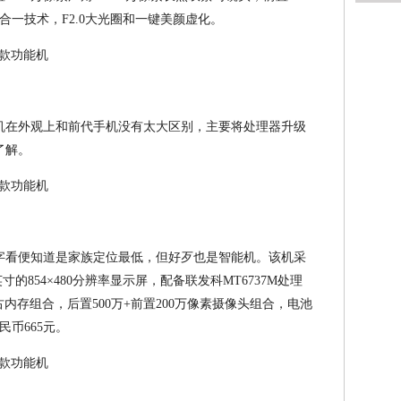
合一技术，F2.0大光圈和一键美颜虚化。
机在外观上和前代手机没有太大区别，主要将处理器升级
了解。
字看便知道是家族定位最低，但好歹也是智能机。该机采
的854×480分辨率显示屏，配备联发科MT6737M处理
B复古内存组合，后置500万+前置200万像素摄像头组合，电池
民币665元。