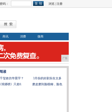
密码：
浏览
|
注册
商讯
消费
微商
广告
阅读
千玺效仿华晨宇？
3月份的好剧实在太多
《琅琊榜》只差0.
磨皮磨到脸模糊，脸色