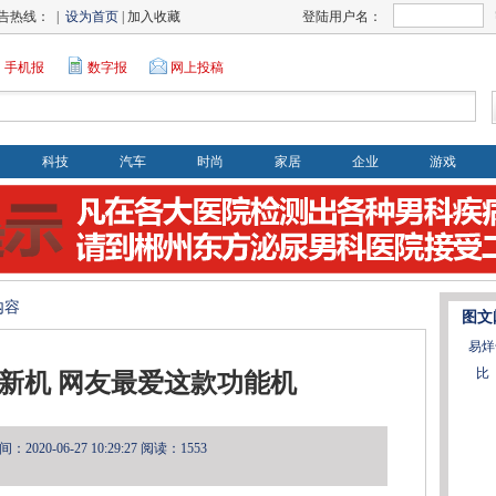
告热线： |
设为首页
| 加入收藏
登陆用户名：
手机报
数字报
网上投稿
科技
汽车
时尚
家居
企业
游戏
内容
图文
易烊
比
新机 网友最爱这款功能机
2020-06-27 10:29:27
阅读：1553