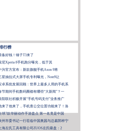
排行榜
准备好钱！锤子T3来了
索尼Xperia 8手机跑分曝光，低于其
中兴官方宣布：新款旗舰手机Axon 9将
三星抽拉式大屏手机专利曝光，Note9让
安卓系统发展回顾：世界上最多人用的手机系
春节期间手机数码圈都有哪些“大新闻”？一
淮阳联社积极开展“手机号码支付”业务推广
他来了他来了，手机查公交位置功能来了！洛
全球7款华丽动作手游盘点 第一名竟是中国
钦州市委书记一行莅临中国奥园与总裁郭梓宁
上海左氏工具有限公司ZUOS左氏吸盘：2