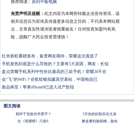
推荐阅读：
原到平板电脑
免责声明及提醒：
此文内容为本网所转载企业宣传资讯，该
相关信息仅为宣传及传递更多信息之目的，不代表本网站观
点，文章真实性请浏览者慎重核实！任何投资加盟均有风
险，提醒广大民众投资需谨慎！
·
红米新机重磅发布，备受网友期待，荣耀这次真急了
·
手机发热到底是什么导致的？主要有5大原因，网友：长知
·
盘点荣耀手机系列中性价比最高的三款手机！荣耀20不在
·
会“飞”的WiFi？谷歌软银拟建高空基站，中国电信已
·
新品将至！苹果iPhone9已进入试产阶段
图文阅读
易烊千玺效仿华晨宇？
3月份的好剧实在太多
比《琅琊榜》只差0.
磨皮磨到脸模糊，脸色