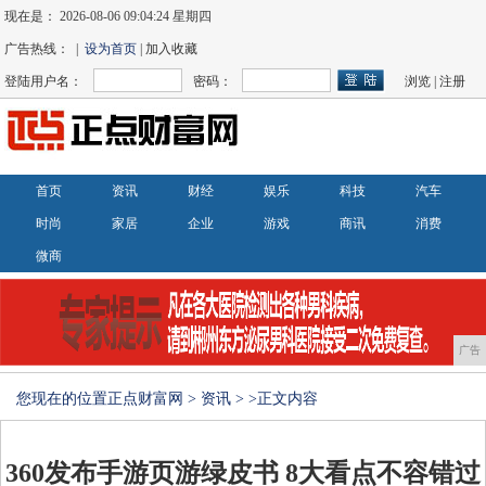
现在是：
2026-08-06 09:04:24 星期四
广告热线： |
设为首页
| 加入收藏
登陆用户名：
密码：
浏览
|
注册
首页
资讯
财经
娱乐
科技
汽车
时尚
家居
企业
游戏
商讯
消费
微商
广告
您现在的位置
正点财富网
>
资讯
> >正文内容
360发布手游页游绿皮书 8大看点不容错过