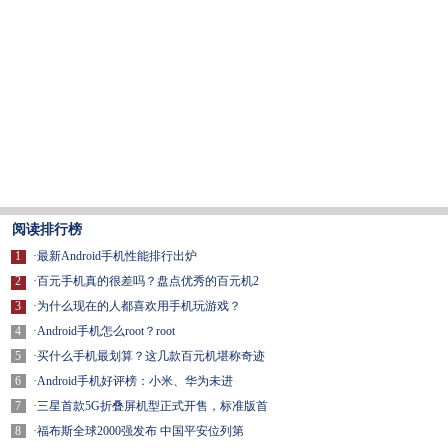
阅读排行榜
1
·
最新Android手机性能排行出炉
2
·
百元手机真的很差吗？盘点优秀的百元机2
3
·
为什么现在的人都喜欢用手机玩游戏？
4
·
Android手机怎么root？root
5
·
买什么手机最划算？这几款百元机堪称奇迹
6
·
Android手机好评榜：小米、华为未进
7
·
三星首款5G折叠屏机型正式开售，标准版首
8
·
福布斯全球2000强发布 中国平安位列第