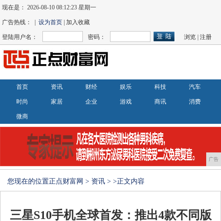
现在是：
2026-08-10 08:12:23 星期一
广告热线： |
设为首页
| 加入收藏
登陆用户名：
密码：
浏览
|
注册
首页
资讯
财经
娱乐
科技
汽车
时尚
家居
企业
游戏
商讯
消费
微商
广告
您现在的位置
正点财富网
>
资讯
> >正文内容
三星S10手机全球首发：推出4款不同版