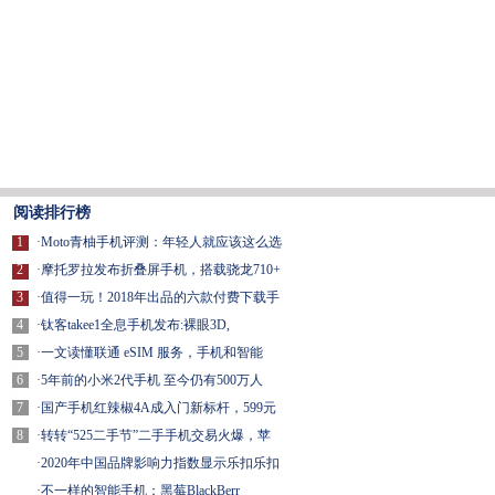
阅读排行榜
1
·
Moto青柚手机评测：年轻人就应该这么选
2
·
摩托罗拉发布折叠屏手机，搭载骁龙710+
3
·
值得一玩！2018年出品的六款付费下载手
4
·
钛客takee1全息手机发布:裸眼3D,
5
·
一文读懂联通 eSIM 服务，手机和智能
6
·
5年前的小米2代手机 至今仍有500万人
7
·
国产手机红辣椒4A成入门新标杆，599元
8
·
转转“525二手节”二手手机交易火爆，苹
·
2020年中国品牌影响力指数显示乐扣乐扣
·
不一样的智能手机：黑莓BlackBerr