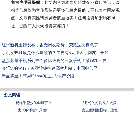
免责声明及提醒：
此文内容为本网所转载企业宣传资讯，该
相关信息仅为宣传及传递更多信息之目的，不代表本网站观
点，文章真实性请浏览者慎重核实！任何投资加盟均有风
险，提醒广大民众投资需谨慎！
·
红米新机重磅发布，备受网友期待，荣耀这次真急了
·
手机发热到底是什么导致的？主要有5大原因，网友：长知
·
盘点荣耀手机系列中性价比最高的三款手机！荣耀20不在
·
会“飞”的WiFi？谷歌软银拟建高空基站，中国电信已
·
新品将至！苹果iPhone9已进入试产阶段
图文阅读
易烊千玺效仿华晨宇？
3月份的好剧实在太多
比《琅琊榜》只差0.
磨皮磨到脸模糊，脸色