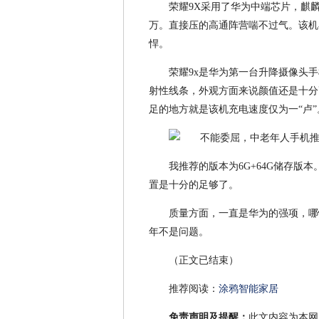
荣耀9X采用了华为中端芯片，麒麟
万。直接压的高通阵营喘不过气。该机在
悍。
荣耀9x是华为第一台升降摄像头手
射性线条，外观方面来说颜值还是十分高
足的地方就是该机充电速度仅为一“卢”
我推荐的版本为6G+64G储存版
置是十分的足够了。
质量方面，一直是华为的强项，哪
年不是问题。
（正文已结束）
推荐阅读：
涂鸦智能家居
免责声明及提醒：
此文内容为本网