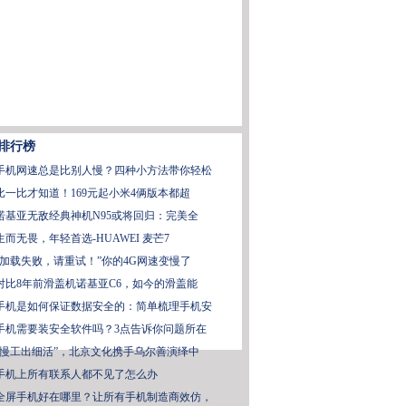
排行榜
手机网速总是比别人慢？四种小方法带你轻松
比一比才知道！169元起小米4俩版本都超
诺基亚无敌经典神机N95或将回归：完美全
生而无畏，年轻首选-HUAWEI 麦芒7
“加载失败，请重试！”你的4G网速变慢了
对比8年前滑盖机诺基亚C6，如今的滑盖能
手机是如何保证数据安全的：简单梳理手机安
手机需要装安全软件吗？3点告诉你问题所在
“慢工出细活”，北京文化携手乌尔善演绎中
手机上所有联系人都不见了怎么办
全屏手机好在哪里？让所有手机制造商效仿，