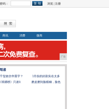
密码：
浏览
|
注册
商讯
消费
微商
广告
阅读
千玺效仿华晨宇？
3月份的好剧实在太多
《琅琊榜》只差0.
磨皮磨到脸模糊，脸色