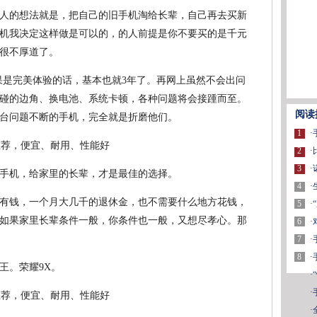
人的想法就是，把自己的旧手机淘给长辈，自己再去买新
机我决定这样做是可以的，的人前提是你不要买的是千元
很不厚道了。
如果是完美体验的话，基本也就3年了。再网上虽然不会出问
碰的边角、换电池、系统卡顿，各种问题将会接踵而至。
阅读
台问题不断的手机，完全就是折磨他们。
1
·
2
·
3
·
手机，给家里的长辈，才是最佳的选择。
4
·
有钱，一个月大几千的退休金，也不需要什么地方花钱，
5
·
如果家里长辈条件一般，你条件也一般，又想尽孝心。那
6
·
7
·
8
·
王。荣耀9X。
·
·
·