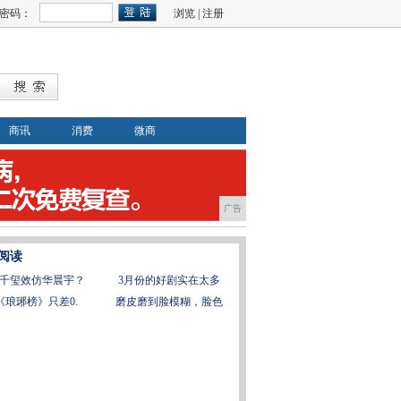
密码：
浏览
|
注册
商讯
消费
微商
广告
阅读
千玺效仿华晨宇？
3月份的好剧实在太多
《琅琊榜》只差0.
磨皮磨到脸模糊，脸色