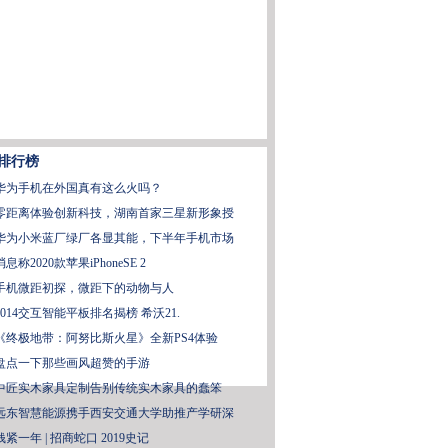
排行榜
华为手机在外国真有这么火吗？
零距离体验创新科技，湖南首家三星新形象授
华为小米蓝厂绿厂各显其能，下半年手机市场
消息称2020款苹果iPhoneSE 2
手机微距初探，微距下的动物与人
2014交互智能平板排名揭榜 希沃21.
《终极地带：阿努比斯火星》全新PS4体验
盘点一下那些画风超赞的手游
中匠实木家具定制告别传统实木家具的蠢笨
远东智慧能源携手西安交通大学助推产学研深
钱紧一年 | 招商蛇口 2019史记