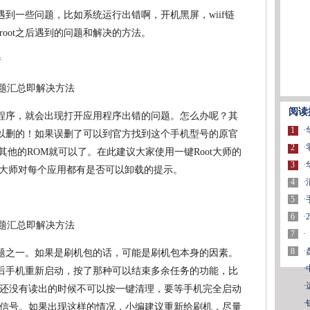
友遇到一些问题，比如系统运行出错啊，开机黑屏，wiif链
oot之后遇到的问题和解决的方法。
错
阅读
系统程序，就会出现打开应用程序出错的问题。怎么办呢？其
1
·
可以删的！如果误删了可以到官方找到这个手机型号的原官
2
·
刷其他的ROM就可以了。在此建议大家使用一键Root大师的
3
·
t大师对每个应用都有是否可以卸载的提示。
4
·
5
·
6
·
7
·
8
·
的问题之一。如果是刷机包的话，可能是刷机包本身的因素。
·
t后手机重新启动，按了那种可以结束多余任务的功能，比
·
还没有读出的时候不可以按一键清理，要等手机完全启动
·
信号。如果出现这样的情况，小编建议重新给刷机，尽量