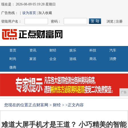
现在是：
2026-08-09 05:19:28 星期日
广告热线： |
设为首页
| 加入收藏
登陆用户名：
密码：
浏览
|
注册
首页
资讯
财经
娱乐
科技
汽车
时尚
家居
企业
游戏
商讯
消费
微商
广告
您现在的位置
正点财富网
>
财经
> >正文内容
难道大屏手机才是王道？ 小巧精美的智能