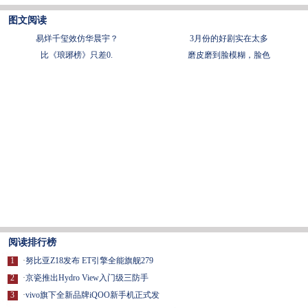
图文阅读
易烊千玺效仿华晨宇？
3月份的好剧实在太多
比《琅琊榜》只差0.
磨皮磨到脸模糊，脸色
阅读排行榜
1
·
努比亚Z18发布 ET引擎全能旗舰279
2
·
京瓷推出Hydro View入门级三防手
3
·
vivo旗下全新品牌iQOO新手机正式发