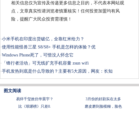
相关信息仅为宣传及传递更多信息之目的，不代表本网站观
点，文章真实性请浏览者慎重核实！任何投资加盟均有风
险，提醒广大民众投资需谨慎！
·
小米手机在印度出货破亿，全靠红米给力？
·
使用性能怪兽三星 S8/S8+ 手机是怎样的体验？优
·
Windows Phone死了，可惜没人怀念它
·
「锋行者活动」可无线扩充手机容量 zsun wifi
·
手机发热到底是什么导致的？主要有5大原因，网友：长知
图文阅读
易烊千玺效仿华晨宇？
3月份的好剧实在太多
比《琅琊榜》只差0.
磨皮磨到脸模糊，脸色