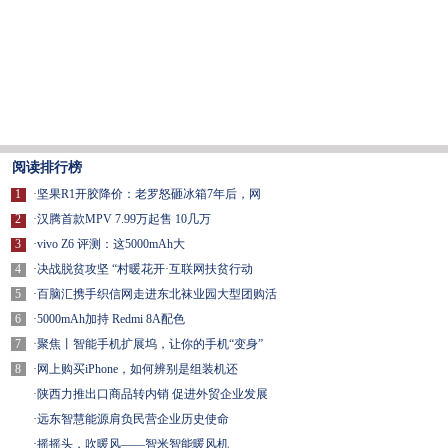
阅读排行榜
1
·
坚果R1开胶降价：老罗怒砸冰箱7年后，网
2
·
汉腾首款MPV 7.99万起售 10几万
3
·
vivo Z6 评测：这5000mAh大
4
·
决战脱贫攻坚 “村暖花开·互联网扶贫行动
5
·
百脑汇携手织信网走进东北袜业园大型团购活
6
·
5000mAh加持 Redmi 8A配色
7
·
聚焦丨智能手机扩展坞，让你的手机“变身”
8
·
网上购买iPhone，如何辨别是组装机还
·
陕西力推出口商品转内销 促进外贸企业发展
·
远东智慧能源肩负民营企业历史使命
·
摇摇头，吹暖风——智米智能暖风机