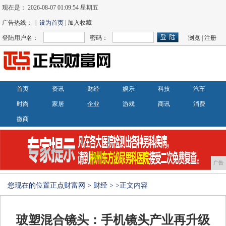
现在是：
2026-08-07 01:09:55 星期五
广告热线： |
设为首页
| 加入收藏
登陆用户名：
密码：
浏览
|
注册
首页
资讯
财经
娱乐
科技
汽车
时尚
家居
企业
游戏
商讯
消费
微商
广告
您现在的位置
正点财富网
>
财经
> >正文内容
玻塑混合镜头：手机镜头产业再升级