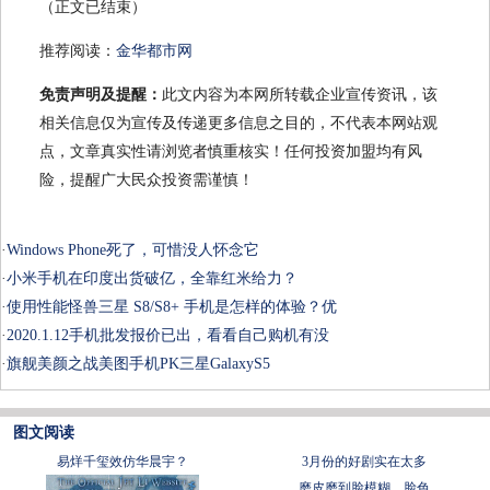
（正文已结束）
推荐阅读：
金华都市网
免责声明及提醒：
此文内容为本网所转载企业宣传资讯，该
相关信息仅为宣传及传递更多信息之目的，不代表本网站观
点，文章真实性请浏览者慎重核实！任何投资加盟均有风
险，提醒广大民众投资需谨慎！
·
Windows Phone死了，可惜没人怀念它
·
小米手机在印度出货破亿，全靠红米给力？
·
使用性能怪兽三星 S8/S8+ 手机是怎样的体验？优
·
2020.1.12手机批发报价已出，看看自己购机有没
·
旗舰美颜之战美图手机PK三星GalaxyS5
图文阅读
易烊千玺效仿华晨宇？
3月份的好剧实在太多
磨皮磨到脸模糊，脸色