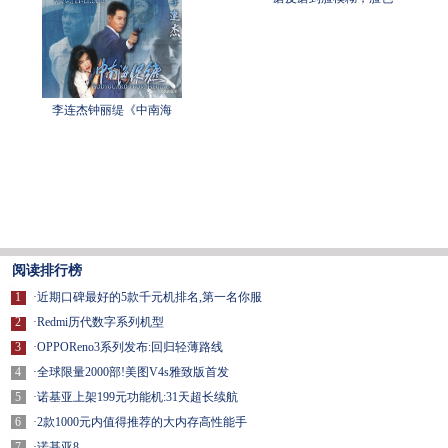
李连杰钟丽缇《中南海
阅读排行榜
1
·
近期口碑最好的5款千元机排名,第一名你服
2
·
Redmi历代数字系列机型
3
·
OPPOReno3系列发布:回归轻薄路线
4
·
全球限量2000部!美图V4s雅致版首发
5
·
诺基亚上架199元功能机:31天超长续航
6
·
2款1000元内值得推荐的大内存高性能手
7
·
诺基亚8