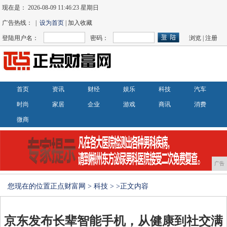
现在是：
2026-08-09 11:46:24 星期日
广告热线： |
设为首页
| 加入收藏
登陆用户名：
密码：
浏览
|
注册
首页
资讯
财经
娱乐
科技
汽车
时尚
家居
企业
游戏
商讯
消费
微商
广告
您现在的位置
正点财富网
>
科技
> >正文内容
京东发布长辈智能手机，从健康到社交满